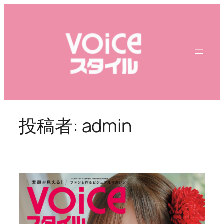
内
容
を
ス
キ
ッ
プ
投稿者:
admin