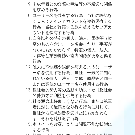
未成年者との交際の申込等の不適切な関係
を求める行為
ユーザー名を共有する行為、当社の許諾な
く１人でメインアカウントを複数保有する
行為、当社が許諾する数を超えるサブアカ
ウントを保有する行為
自分以外の特定の個人、法人、団体等（架
空のものを含む。）を名乗ったり、事実が
ないにもかかわらず、特定の個人、法人、
団体等と業務提携や協力関係があると偽る
行為
他人に不快感や誤解を与えるようなユーザ
ー名を使用する行為、当社、一般的に知ら
れている個人、法人、団体、商品等と同一
または類似のユーザー名を使用する行為
反社会的勢力等の活動を助長または反社会
的勢力等に利益を供与する行為
社会通念上好ましくない行為、または第三
者に対して迷惑となり得る行為に対して、
当社から注意勧告を受けたにもかかわら
ず、それを繰り返す行為
本サイトを改変、または閲覧不能な状態に
する行為