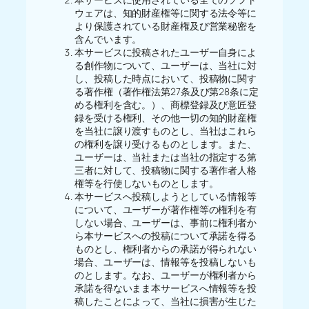
ウェアは、知的財産権等に関する法令等に
より保護されている財産権及び営業秘密を
含んでいます。
本サービスに投稿されたユーザー自身によ
る創作物について、ユーザーは、当社に対
し、投稿した時点において、投稿物に関す
る著作権（著作権法第27条及び第28条に定
める権利を含む。）、商標登録及び意匠登
録を受ける権利、その他一切の知的財産権
を当社に譲り渡すものとし、当社はこれら
の権利を譲り受けるものとします。また、
ユーザーは、当社または当社の指定する第
三者に対して、投稿物に関する著作者人格
権等を行使しないものとします。
本サービスへ投稿しようとしている情報等
について、ユーザーが著作権等の権利を有
しない場合、ユーザーは、事前に権利者か
ら本サービスへの投稿について承諾を得る
ものとし、権利者からの承諾が得られない
場合、ユーザーは、情報等を投稿しないも
のとします。なお、ユーザーが権利者から
承諾を得ないまま本サービスへ情報等を投
稿したことによって、当社に損害が生じた