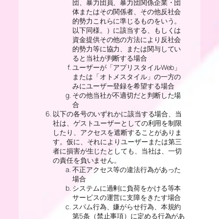
団、暴力団員、暴力団関係企業・団
体またはその関係者、その他反社会
的勢力これらに準じるものをいう。
以下同様。）に該当する、もしくは
資金提供その他の方法により反社会
的勢力等に協力、または関与してい
ると当社が判断する場合
ユーザーが「アプリスタイルWeb」
または「オトメスタイル」の一方の
みにユーザー登録を希望する場合
その他当社が不適切だと判断した場
合
以下の各号のいずれかに該当する場合、当
社は、ゲストユーザーとしての利用を制限
したり、アクセスを遮断することがありま
す。仮に、それによりユーザーまたは第三
者に損害が生じたとしても、当社は、一切
の責任を負いません。
不正アクセス等の違法行為があった
場合
システムに過剰に負荷をかける等本
サービスの運営に支障をきたす場合
スパム行為、嫌がらせ行為、本規約
第5条（禁止事項）に定める行為があ