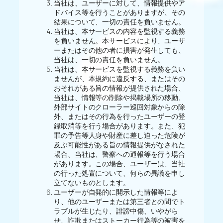
当社は、ユーザーに対して、情報提供やア
ドバイス等を行うことがありますが、その
結果について、一切の責任を負いません。
当社は、本サービスの内容を監視する義務
を負いません。本サービスにより、ユーザ
ーまたはその他の者に損害が発生しても、
当社は、一切の責任を負いません。
当社は、本サービスを監視する義務を負い
ませんが、本規約に違反する、またはその
おそれがある旨の情報が提供された場合、
当社は、情報等の削除や掲載場所の移動、
外部サイトのクローラー巡回対象からの除
外、またはその行為を行ったユーザーの登
録取消等を行う場合があります。また、犯
罪の予告等人身や財産に差し迫った危険が
及ぶ可能性がある旨の情報提供がなされた
場合、当社は、警察への通報等を行う場合
があります。この場合、ユーザーは、当社
の行った処置について、何らの異議を申し
立てないものとします。
ユーザーが自発的に開示した情報等によ
り、他のユーザーまたは第三者との間でト
ラブルが生じたり、誹謗中傷、いやがら
せ、詐欺またはストーカー行為等の被害を