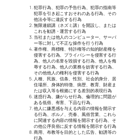
犯罪行為、犯罪の予告行為、犯罪の指南等
犯罪を引き起こすおそれのある行為、その
他法令等に違反する行為
無限連鎖講（ネズミ講）を開設し、または
これを勧誘・運営する行為
当社または他人のコンピューター、サーバ
ー等に対して不正な操作を行う行為
著作権、商標権、特許権等の知的財産権を
侵害する行為、プライバシーを侵害する行
為、他人の名誉を毀損する行為、他人を侮
辱する行為、他人の業務を妨害する行為、
その他他人の権利を侵害する行為
人種、民族、信条、性別、社会的身分、居
住場所、身体的特徴、病歴、教育、財産ま
たは収入等を根拠にする差別的表現行為
迷惑行為、嫌がらせ行為、倫理的に問題が
ある低俗、有害、下品な行為、
他人に嫌悪感を与える内容の情報を開示す
る行為、ポルノ、売春、風俗営業、これら
に関連する内容の情報を開示する行為、そ
の他公序良俗に反する情報を開示する行為
商用、布教等を目的とした広告、勧誘等の
行為