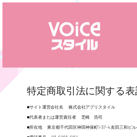
内
容
を
ス
キ
ッ
プ
特定商取引法に関する表
■サイト運営会社名 株式会社アプリスタイル
■代表者または運営責任者 芝崎 浩司
■所在地 東京都千代田区神田神保町1-37-4 友田三和ビル