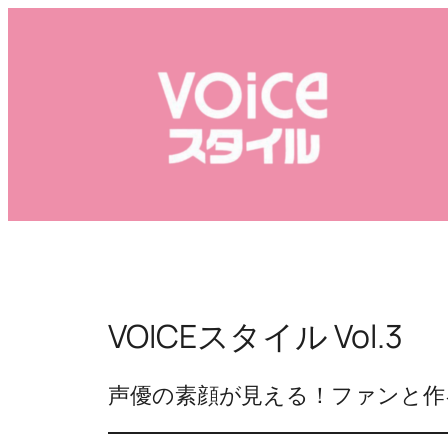
内
容
を
ス
キ
ッ
プ
VOICEスタイル Vol.3
声優の素顔が見える！ファンと作