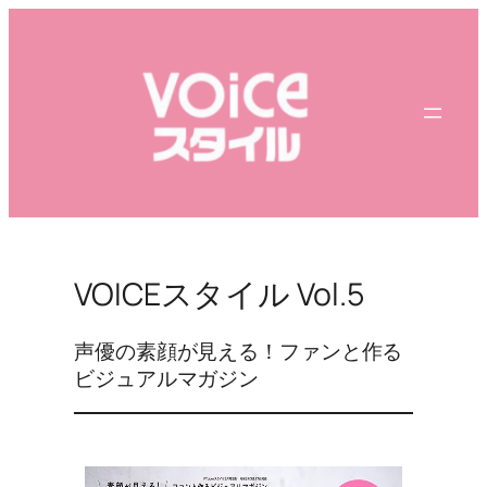
内
容
を
ス
キ
ッ
プ
VOICEスタイル Vol.5
声優の素顔が見える！ファンと作る
ビジュアルマガジン