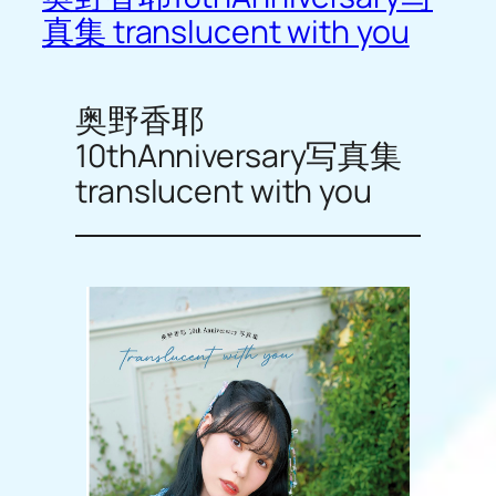
真集 translucent with you
奥野香耶
10thAnniversary写真集
translucent with you