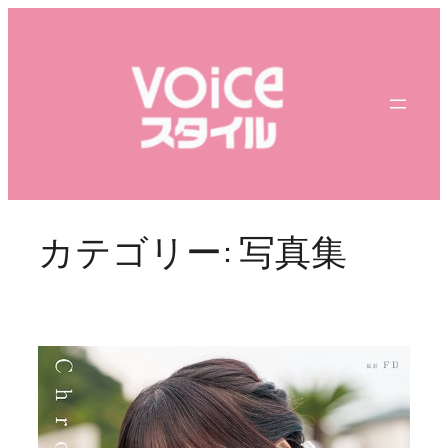
内
容
を
ス
キ
ッ
プ
カテゴリー:
写真集