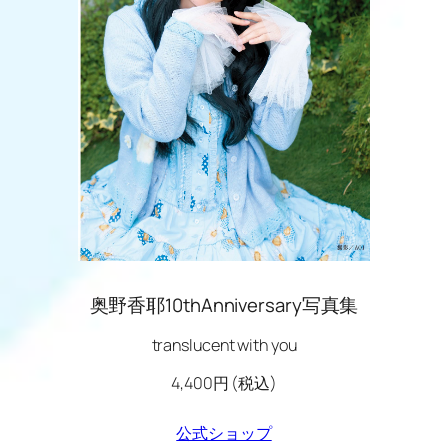
奥野香耶10thAnniversary写真集
translucent with you
4,400円 (税込)
公式ショップ